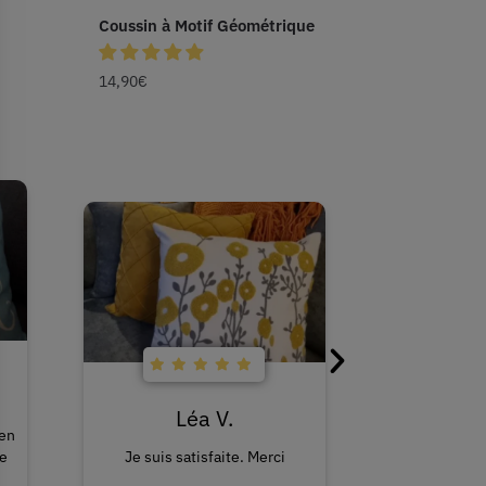
Coussin à Motif Géométrique
14,90
€
Vir
Léa V.
Je n’été pas 
 en
commander e
Je
Je suis satisfaite. Merci
partis. J’