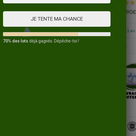
14,90
€
JE TENTE MA CHANCE
11 en
70% des lots
déjà gagnés. Dépêche-toi !