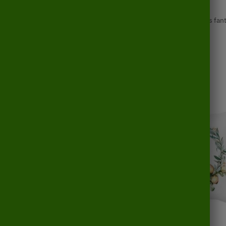
anc
,
Coussin Carré
,
Coussin en coton
,
Coussin Halloween
,
Coussins fant