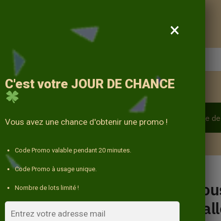
Livraison offerte
×
C'est votre
JOUR DE CHANCE
oussin par design
Coussin par matière
Garnissage de
Vous avez une chance d'obtenir une promo !
10% avec le code « DECO10 »
Code Promo valable pendant 20 minutes.
en
Code Promo à usage unique.
Cou
Nombre de lots limité !
Hal