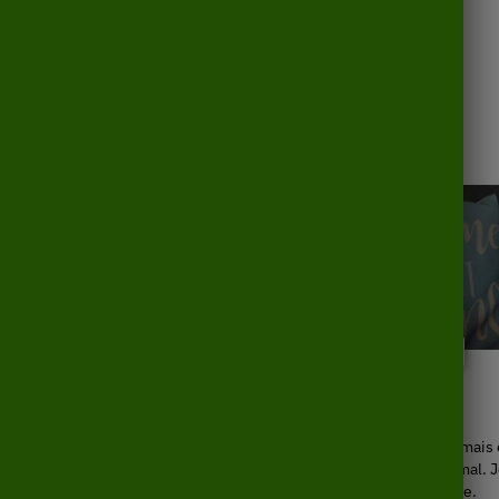
Blanc Champs de Fleurs
Coussin avec Motif
14,90
€
Jeanne M.
Claude. L
Coussins bien reçu, la qualité
Livraison un peu longue mais
est bonne, je suis satisfait de
cette période c’est normal. 
on achat et je recommanderai
recommande ce site.