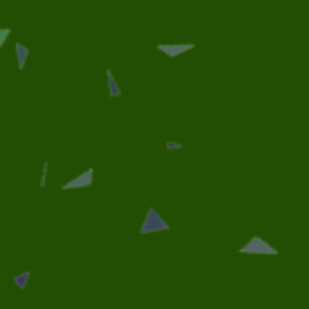
+ de 2000 clients satisfaits
Coussin par couleur
Coussin par forme
C
Accueil
Coussin Blanc
Coussin Carré Blanc Hallowe
/
/