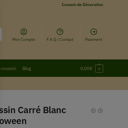
Coussin de Décoration
Mon Compte
F.A.Q / Contact
Paiement
 coussin
Blog
0,00
€
0
ssin Carré Blanc
loween