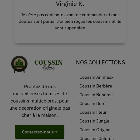
Karine I.
es
Le grand choix de housse est impressionnant, j’ai
ils
envie de tout acheter.
NOS COLLECTIONS
Coussin Animaux
Coussin Berbère
Profitez de nos
merveilleuses housses de
Coussin Bohème
coussins multicolores, pour
Coussin Doré
une décoration originale pas
Coussin Fleur
cher à la maison.
Coussin Jungle
Coussin Original
Contactez-nous
Coussins Colorés