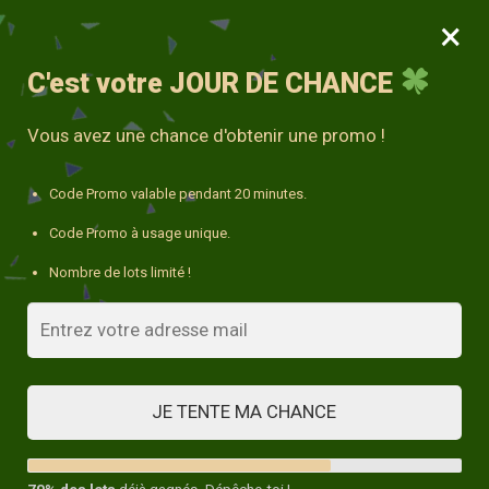
×
MENU
0
10% avec le code « DECO10 »
C'est votre
JOUR DE CHANCE
Accueil
/
Coussin en coton
/
Coussin Déco Rectangulaire
Vous avez une chance d'obtenir une promo !
Code Promo valable pendant 20 minutes.
Code Promo à usage unique.
Nombre de lots limité !
JE TENTE MA CHANCE