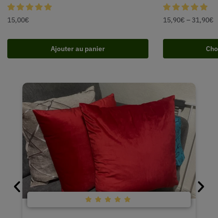
15,00
€
15,90
€
–
31,90
€
Ajouter au panier
Cho