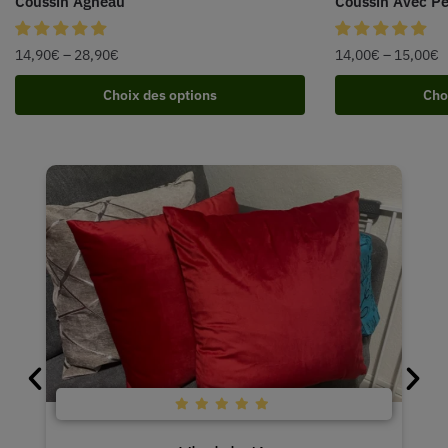
Coussin Agneau
Coussin Avec P
14,90
€
–
28,90
€
14,00
€
–
15,00
€
Choix des options
Cho