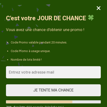
×
MENU
0
10% avec le code « DECO10 »
C'est votre
JOUR DE CHANCE
Accueil
/
Coussin Animaux
/
Coussin Décoration Noël
Vous avez une chance d'obtenir une promo !
Code Promo valable pendant 20 minutes.
Code Promo à usage unique.
Nombre de lots limité !
JE TENTE MA CHANCE