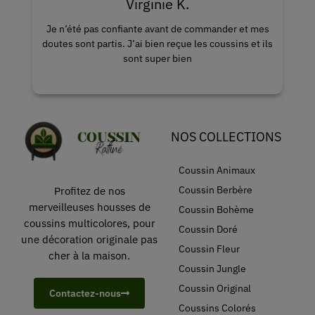
Karine I.
 et mes
Le grand choix de housse est impressionnant, j’ai
s et ils
envie de tout acheter.
NOS COLLECTIONS
Coussin Animaux
Coussin Berbère
Profitez de nos
merveilleuses housses de
Coussin Bohème
coussins multicolores, pour
Coussin Doré
une décoration originale pas
Coussin Fleur
cher à la maison.
Coussin Jungle
Coussin Original
Contactez-nous
Coussins Colorés