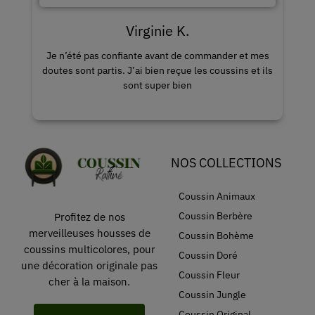
Karine I.
s
Le grand choix de housse est impressionnant, j’ai
ls
envie de tout acheter.
NOS COLLECTIONS
Coussin Animaux
Coussin Berbère
Profitez de nos
merveilleuses housses de
Coussin Bohème
coussins multicolores, pour
Coussin Doré
une décoration originale pas
Coussin Fleur
cher à la maison.
Coussin Jungle
Coussin Original