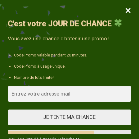
×
MENU
0
10% avec le code « DECO10 »
C'est votre
JOUR DE CHANCE
Accueil
/
Coussin Vert
/
Coussin Fauteuil Jardin
Vous avez une chance d'obtenir une promo !
Code Promo valable pendant 20 minutes.
Code Promo à usage unique.
Nombre de lots limité !
JE TENTE MA CHANCE