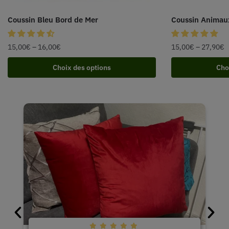
Coussin Bleu Bord de Mer
Coussin Animau
15,00
€
–
16,00
€
15,00
€
–
27,90
€
Choix des options
Cho