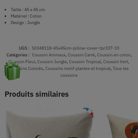
Taille : 45 x 45 cm
Matériel : Coton
Design : Jungle
UGS :
50348118-45x45cm-pillow-cover-tpr337-33
Catégories :
Coussin Animaux
,
Coussin Carré
,
Coussin en coton
,
Coussin Fleur
,
Coussin Jungle
,
Coussin Tropical
,
Coussin Vert
,
Coussins Colorés
,
Coussins motif plantes et tropical
,
Tous les
coussins
Produits similaires