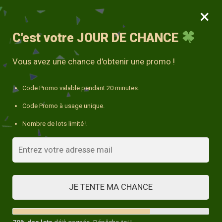
×
MENU
0
10% avec le code « DECO10 »
C'est votre
JOUR DE CHANCE
Accueil
/
Coussin Animaux
/
Coussin Imprimé Jungle
Vous avez une chance d'obtenir une promo !
Code Promo valable pendant 20 minutes.
Code Promo à usage unique.
Nombre de lots limité !
JE TENTE MA CHANCE