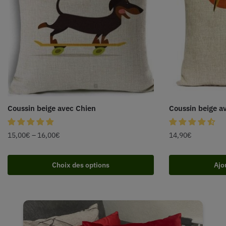
Coussin beige avec Chien
Coussin beige a
15,00
€
–
16,00
€
14,90
€
Choix des options
Ajo