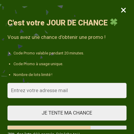
×
MENU
0
10% avec le code « DECO10 »
C'est votre
JOUR DE CHANCE
Accueil
/
Tous les coussins
/
Housse de Coussin géométrique coloré
Vous avez une chance d'obtenir une promo !
Code Promo valable pendant 20 minutes.
Code Promo à usage unique.
Nombre de lots limité !
JE TENTE MA CHANCE