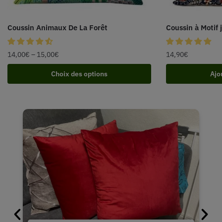
Coussin Animaux De La Forêt
Coussin à Motif 
14,00
€
–
15,00
€
14,90
€
Choix des options
Ajo